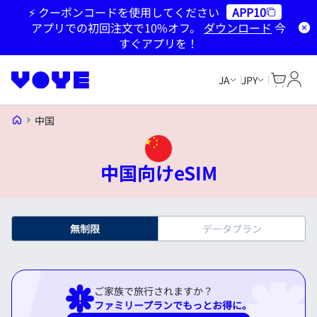
⚡ クーポンコードを使用してください
APP10
アプリでの初回注文で10%オフ。
ダウンロード
今
すぐアプリを！
Cart
マイ
JA
JPY
Voye Homepage
中国
中国向けeSIM
無制限
データプラン
ご家族で旅行されますか？
ファミリープランでもっとお得に。