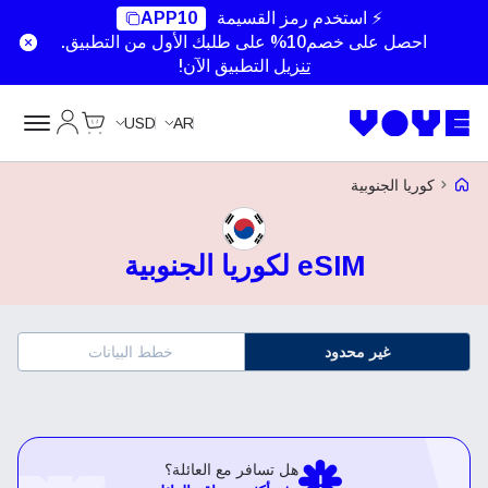
⚡ استخدم رمز القسيمة
APP10
احصل على خصم10% على طلبك الأول من التطبيق.
تنزيل
التطبيق الآن!
Cart
حسابي
USD
AR
Voye Homepage
كوريا الجنوبية
eSIM لكوريا الجنوبية
غير محدود
خطط البيانات
هل تسافر مع العائلة؟