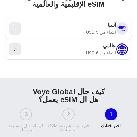
eSIM الإقليمية والعالمية
آسيا
ابتداء من
9
USD
عالمي
ابتداء من
6
USD
كيف حال Voye Global
هل ال eSIM يعمل؟
3
2
1
اختر خطتك
قم بتثبيت شريحة eSIM
قم بالتفعيل واستمتع
الخاصة بك
برحلتك