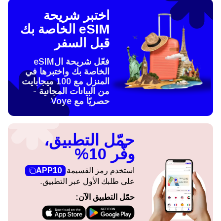
اختبر شريحة
eSIM الخاصة بك
قبل السفر
فعّل شريحة الeSIM
الخاصة بك واختبرها في
المنزل مع 100 ميجابايت
من البيانات المجانية -
حصريًا مع Voye
حمّل التطبيق،
وفّر 10%
استخدم رمز القسيمة
APP10
على طلبك الأول عبر التطبيق.
حمّل التطبيق الآن: