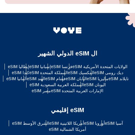
ال eSIM الدولي الشهير
الولايات المتحدة الأمريكية eSIM
فرنسا eSIM
إسبانيا eSIM
إيطاليا eSIM
ديك رومى eSIM
المكسيك eSIM
المملكة المتحدة eSIM
كندا eSIM
تايلاند eSIM
ماليزيا eSIM
اليابان eSIM
فيتنام eSIM
الهند eSIM
ألمانيا eSIM
اليونان eSIM
المملكة العربية السعودية eSIM
الإمارات العربية المتحدة eSIM
مصر eSIM
eSIM إقليمي
آسيا eSIM
أوروبا eSIM
أمريكا اللاتينية eSIM
الشرق الأوسط eSIM
أمريكا الشمالية eSIM