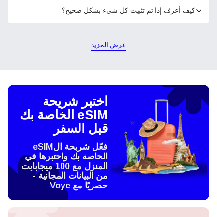
كيف أعرف إذا تم تثبيت كل شيء بشكل صحيح؟
عرض المزيد
اختبر شريحة
eSIM الخاصة بك
قبل السفر
فعّل شريحة الeSIM
الخاصة بك واختبرها في
المنزل مع 100 ميجابايت
من البيانات المجانية -
حصريًا مع Voye