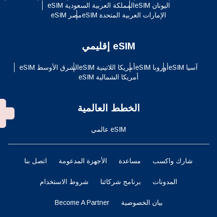
اليونان eSIM
المملكة العربية السعودية eSIM
الإمارات العربية المتحدة eSIM
مصر eSIM
eSIM إقليمي
آسيا eSIM
أوروبا eSIM
أمريكا اللاتينية eSIM
الشرق الأوسط eSIM
أمريكا الشمالية eSIM
الخطط العالمية
eSIM عالمي
شارك واكسب
مساعدة
الأجهزة المدعومة
اتصل بنا
المدونات
برنامج شركائنا
شروط الاستخدام
بيان الخصوصية
Become A Partner