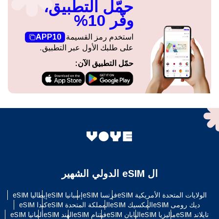
حمّل التطبيق،
وفّر 10%
استخدم رمز القسيمة
APP10
على طلبك الأول عبر التطبيق.
حمّل التطبيق الآن:
ال eSIM الدولي الشهير
الولايات المتحدة الأمريكية eSIM
فرنسا eSIM
إسبانيا eSIM
إيطاليا eSIM
ديك رومى eSIM
المكسيك eSIM
المملكة المتحدة eSIM
كندا eSIM
تايلاند eSIM
ماليزيا eSIM
اليابان eSIM
فيتنام eSIM
الهند eSIM
ألمانيا eSIM