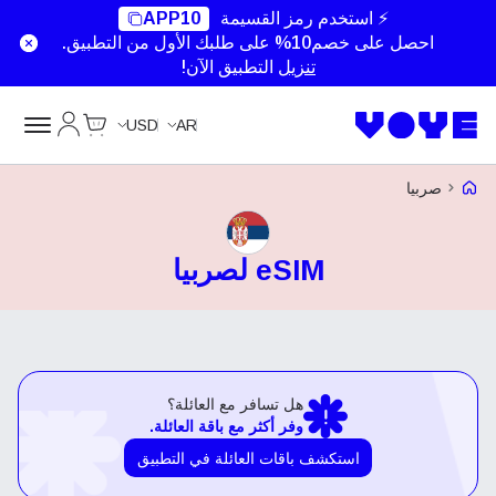
⚡ استخدم رمز القسيمة
APP10
احصل على خصم10% على طلبك الأول من التطبيق.
تنزيل
التطبيق الآن!
Cart
حسابي
USD
AR
Voye Homepage
صربيا
eSIM لصربيا
هل تسافر مع العائلة؟
وفر أكثر مع باقة العائلة.
استكشف باقات العائلة في التطبيق